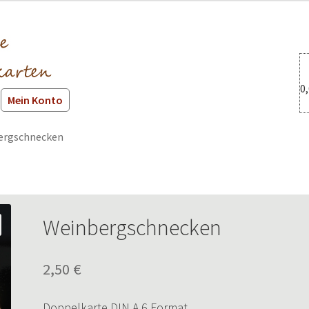
0
Mein Konto
ergschnecken
Weinbergschnecken
2,50
€
Doppelkarte DIN A 6 Format