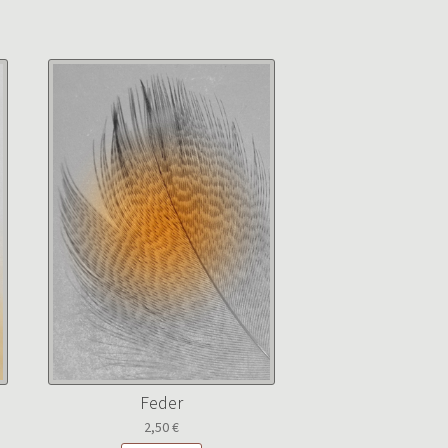
Feder
2,50
€