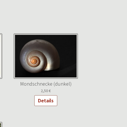
Mondschnecke (dunkel)
2,50
€
Details