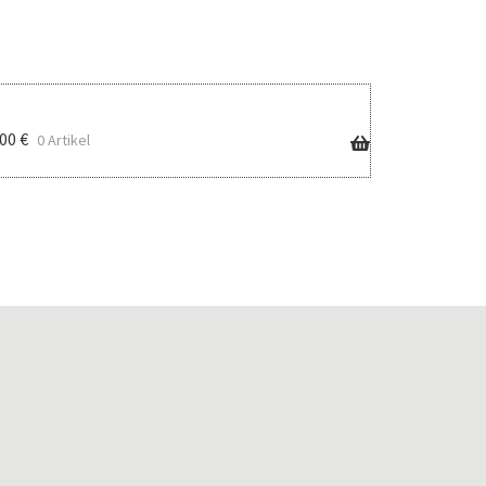
,00
€
0 Artikel