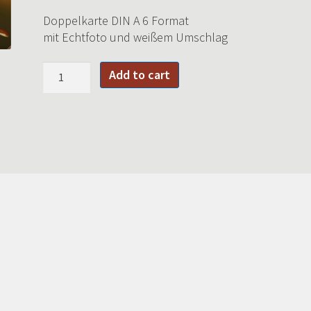
Doppelkarte DIN A 6 Format
mit Echtfoto und weißem Umschlag
Advent,
Add to cart
Advent
ein
Lichtlein
brennt
(W1)
quantity