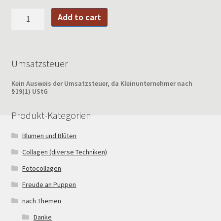
in
Add to cart
guten
Händen
quantity
Umsatzsteuer
Kein Ausweis der Umsatzsteuer, da Kleinunternehmer nach
§19(1) UStG
Produkt-Kategorien
Blumen und Blüten
Collagen (diverse Techniken)
Fotocollagen
Freude an Puppen
nach Themen
Danke