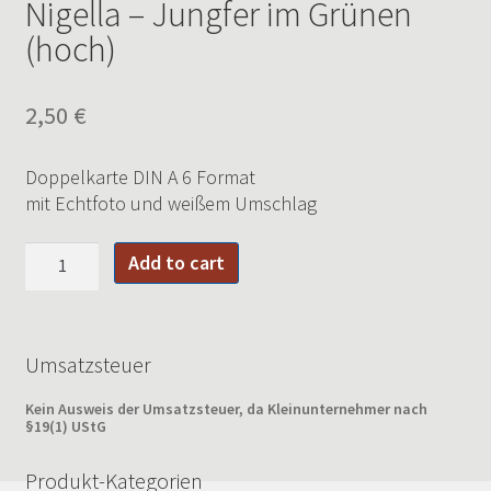
Nigella – Jungfer im Grünen
(hoch)
2,50
€
Doppelkarte DIN A 6 Format
mit Echtfoto und weißem Umschlag
Nigella
Add to cart
-
Jungfer
im
Grünen
Umsatzsteuer
(hoch)
Kein Ausweis der Umsatzsteuer, da Kleinunternehmer nach
quantity
§19(1) UStG
Produkt-Kategorien