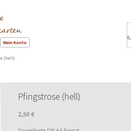
0
Mein Konto
e (hell)
Pfingstrose (hell)
2,50
€
Doppelkarte DIN A 6 Format