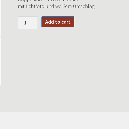
mit Echtfoto und weißem Umschlag
Pfingstrose
Add to cart
(hell)
quantity