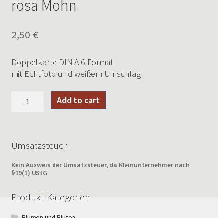
rosa Mohn
2,50
€
Doppelkarte DIN A 6 Format
mit Echtfoto und weißem Umschlag
rosa
Add to cart
Mohn
quantity
Umsatzsteuer
Kein Ausweis der Umsatzsteuer, da Kleinunternehmer nach
§19(1) UStG
Produkt-Kategorien
Blumen und Blüten